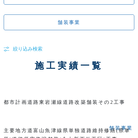
舗装事業
絞り込み検索
施工実績一覧
都市計画道路東岩瀬線道路改築舗装その2工事
舗装事業
主要地方道富山魚津線県単独道路維持修繕(県単